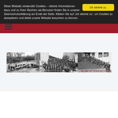
Diese Website verwendet Cookies – nähere Informationen
Ich stimme zu.
dazu und zu Ihren Rechten als Benutzer finden Sie in unserer
Datenschutzerklärung am Ende der Seite. Klicken Sie auf „Ich stimme zu“, um Cookies zu
akzeptieren und direkt unsere Website besuchen zu können.
MKE