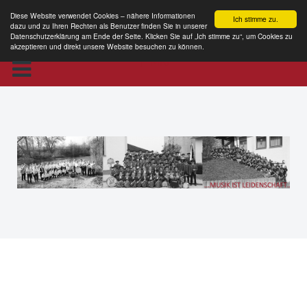
Diese Website verwendet Cookies – nähere Informationen
Ich stimme zu.
dazu und zu Ihren Rechten als Benutzer finden Sie in unserer
Datenschutzerklärung am Ende der Seite. Klicken Sie auf „Ich stimme zu“, um Cookies zu
akzeptieren und direkt unsere Website besuchen zu können.
MKE