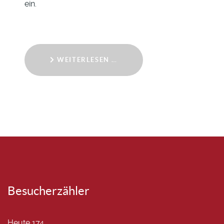
ein.
WEITERLESEN …
Besucherzähler
Heute
174