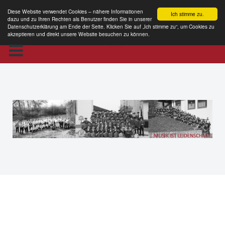
Diese Website verwendet Cookies – nähere Informationen
Ich stimme zu.
dazu und zu Ihren Rechten als Benutzer finden Sie in unserer
Datenschutzerklärung am Ende der Seite. Klicken Sie auf „Ich stimme zu“, um Cookies zu
akzeptieren und direkt unsere Website besuchen zu können.
MKE