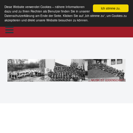
Diese Website verwendet Cookies – nähere Informationen
Ich stimme zu.
dazu und zu Ihren Rechten als Benutzer finden Sie in unserer
Datenschutzerklärung am Ende der Seite. Klicken Sie auf „Ich stimme zu“, um Cookies zu
akzeptieren und direkt unsere Website besuchen zu können.
MKE