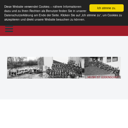
Diese Website verwendet Cookies – nähere Informationen
Ich stimme zu.
dazu und zu Ihren Rechten als Benutzer finden Sie in unserer
Datenschutzerklärung am Ende der Seite. Klicken Sie auf „Ich stimme zu“, um Cookies zu
akzeptieren und direkt unsere Website besuchen zu können.
MKE